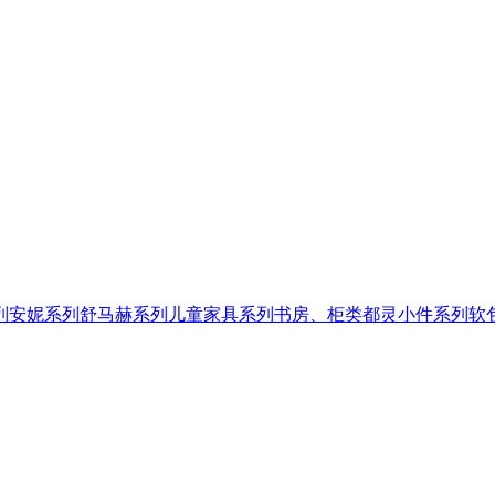
列
安妮系列
舒马赫系列
儿童家具系列
书房、柜类
都灵小件系列
软